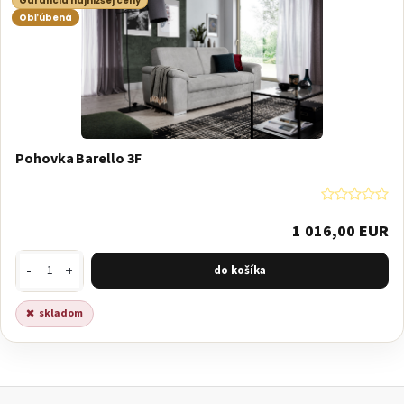
Garancia najnižšej ceny
Obľúbená
Pohovka Barello 3F
1 016,00 EUR
-
+
skladom