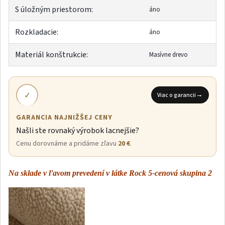
S úložným priestorom:
áno
Rozkladacie:
áno
Materiál konštrukcie:
Masívne drevo
✓
→
Viac o garancii
GARANCIA NAJNIŽŠEJ CENY
Našli ste rovnaký výrobok lacnejšie?
Cenu dorovnáme a pridáme zľavu
20 €
.
Na sklade v ľavom prevedení v látke Rock 5-cenová skupina 2