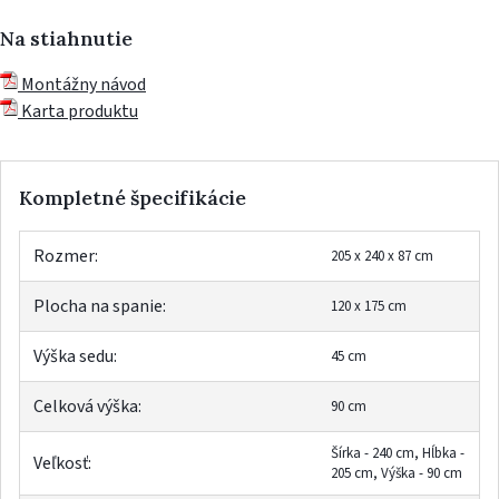
Na stiahnutie
Montážny návod
Karta produktu
Kompletné špecifikácie
Rozmer:
205 x 240 x 87 cm
Plocha na spanie:
120 x 175 cm
Výška sedu:
45 cm
Celková výška:
90 cm
Šírka - 240 cm, Hĺbka -
Veľkosť:
205 cm, Výška - 90 cm