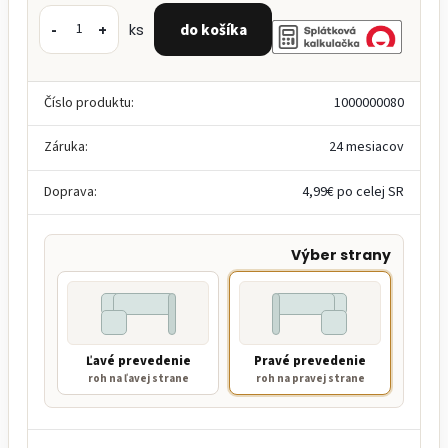
-
+
ks
Číslo produktu:
1000000080
Záruka:
24 mesiacov
Doprava:
4,99€ po celej SR
Výber strany
Ľavé prevedenie
Pravé prevedenie
roh na ľavej strane
roh na pravej strane