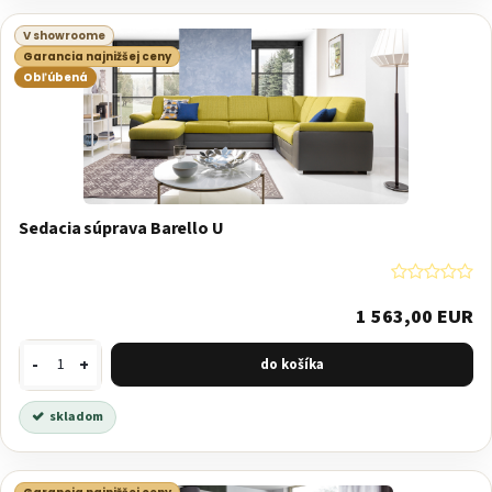
V showroome
Garancia najnižšej ceny
Obľúbená
Sedacia súprava Barello U
1 563,00 EUR
-
+
skladom