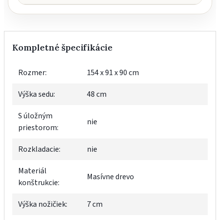
Kompletné špecifikácie
Rozmer:
154 x 91 x 90 cm
Výška sedu:
48 cm
S úložným
nie
priestorom:
Rozkladacie:
nie
Materiál
Masívne drevo
konštrukcie:
Výška nožičiek:
7 cm