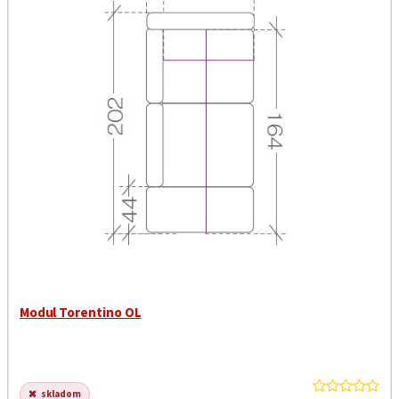
Modul Torentino OL
skladom